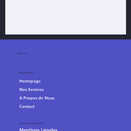
Secure
4
u
Accès Rapide
Homepage
Nos Services
À Propos de Nous
Contact
Documents Juridiques
Mentions Légales